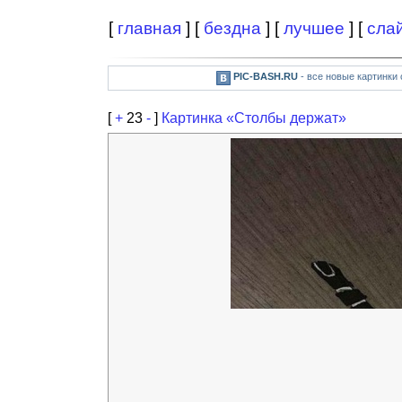
[
главная
] [
бездна
] [
лучшее
] [
сла
PIC-BASH.RU
- все новые картинки
[
+
23
-
]
Картинка «Столбы держат»