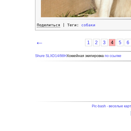
Поделиться
| Теги:
собаки
←
1
2
3
4
5
6
Shure SLXD14/98H
Хоккейная экипировка
по ссылке
Pic-bash - веселые кар