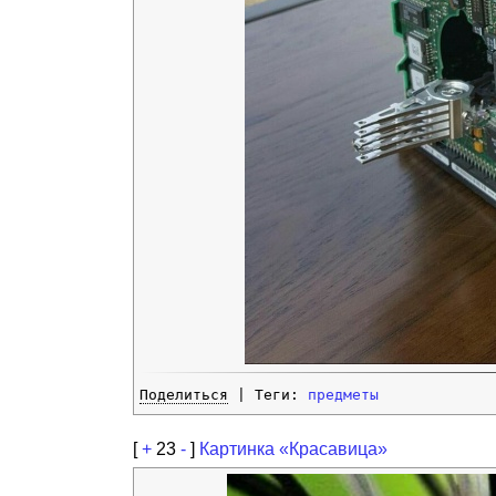
Поделиться
| Теги:
предметы
[
+
23
-
]
Картинка «Красавица»