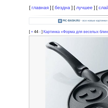
[
главная
] [
бездна
] [
лучшее
] [
сла
PIC-BASH.RU
- все новые картинки
[
+
44
-
]
Картинка «Форма для веселых бли