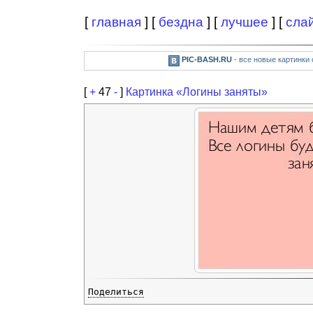
[
главная
] [
бездна
] [
лучшее
] [
сла
PIC-BASH.RU
- все новые картинки
[
+
47
-
]
Картинка «Логины заняты»
Поделиться