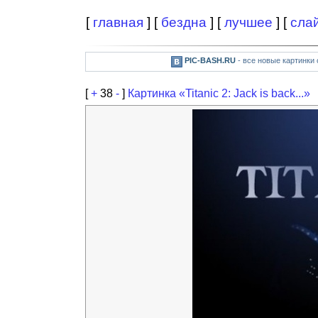
[
главная
] [
бездна
] [
лучшее
] [
сла
PIC-BASH.RU
- все новые картинки
[
+
38
-
]
Картинка «Titanic 2: Jack is back...»