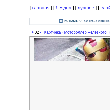
[
главная
] [
бездна
] [
лучшее
] [
сла
PIC-BASH.RU
- все новые картинки
[
+
32
-
]
Картинка «Мотороллер железного ч