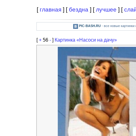
[
главная
] [
бездна
] [
лучшее
] [
сла
PIC-BASH.RU
- все новые картинки
[
+
56
-
]
Картинка «Насоси на дачу»