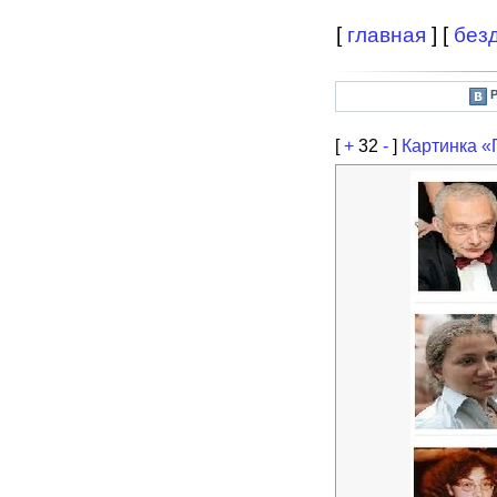
[
главная
] [
без
[
+
32
-
]
Картинка «