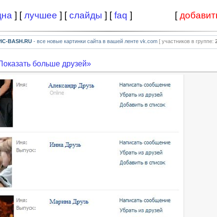
дна
] [
лучшее
] [
слайды
] [
faq
]
[
добавит
PIC-BASH.RU
- все новые картинки сайта в вашей ленте vk.com
[ участников в группе:
Показать больше друзей»