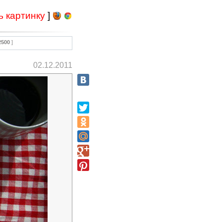
ь картинку
]
2500
]
02.12.2011