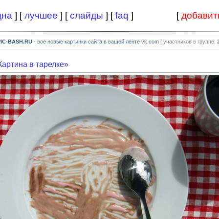
дна
] [
лучшее
] [
слайды
] [
faq
]
[
добавит
PIC-BASH.RU
- все новые картинки сайта в вашей ленте vk.com
[ участников в группе:
Картина в тарелке»