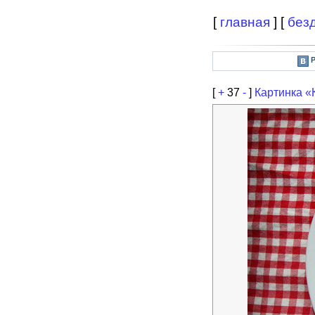
[
главная
] [
без
[
+
37
-
]
Картинка «