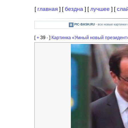
[
главная
] [
бездна
] [
лучшее
] [
сла
PIC-BASH.RU
- все новые картинки
[
+
39
-
]
Картинка «Умный новый президент