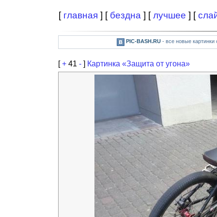
[
главная
] [
бездна
] [
лучшее
] [
сла
PIC-BASH.RU
- все новые картинки
[
+
41
-
]
Картинка «Защита от угона»