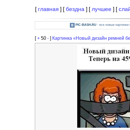
[
главная
] [
бездна
] [
лучшее
] [
сла
PIC-BASH.RU
- все новые картинки
[
+
50
-
]
Картинка «Новый дизайн ремней б