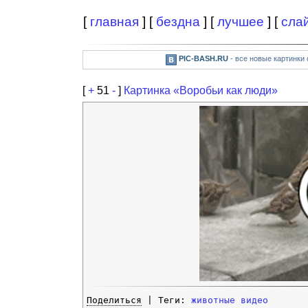
[
главная
] [
бездна
] [
лучшее
] [
сла
PIC-BASH.RU
- все новые картинки
[
+
51
-
]
Картинка «Воробьи как люди»
Поделиться
| Теги:
животные
видео