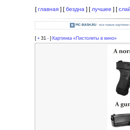
[
главная
] [
бездна
] [
лучшее
] [
сла
PIC-BASH.RU
- все новые картинки
[
+
31
-
]
Картинка «Пистолеты в кино»