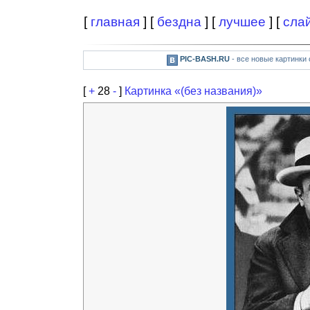
[
главная
] [
бездна
] [
лучшее
] [
сла
PIC-BASH.RU
- все новые картинки
[
+
28
-
]
Картинка «(без названия)»