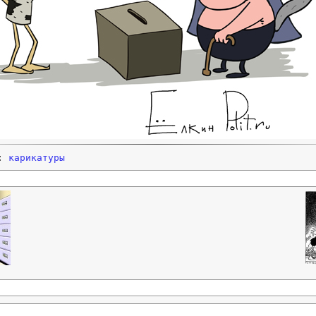
и:
карикатуры