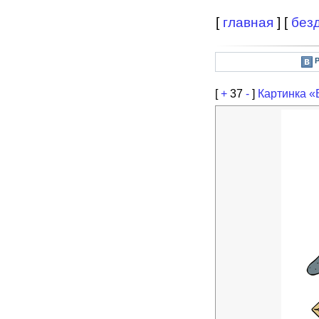
[
главная
] [
без
[
+
37
-
]
Картинка 