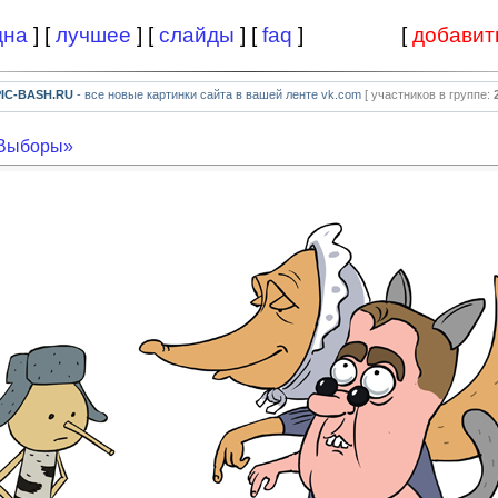
дна
] [
лучшее
] [
слайды
] [
faq
]
[
добавит
PIC-BASH.RU
- все новые картинки сайта в вашей ленте vk.com
[ участников в группе:
«Выборы»