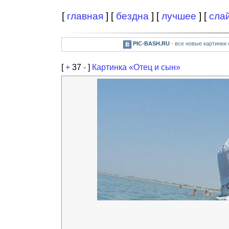
[
главная
] [
бездна
] [
лучшее
] [
сла
PIC-BASH.RU
- все новые картинки
[
+
37
-
]
Картинка «Отец и сын»