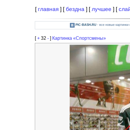
[
главная
] [
бездна
] [
лучшее
] [
сла
PIC-BASH.RU
- все новые картинки
[
+
32
-
]
Картинка «Спортсмены»