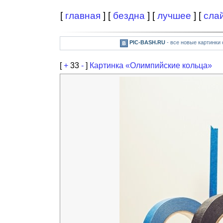
[
главная
] [
бездна
] [
лучшее
] [
сла
PIC-BASH.RU
- все новые картинки
[
+
33
-
]
Картинка «Олимпийские кольца»