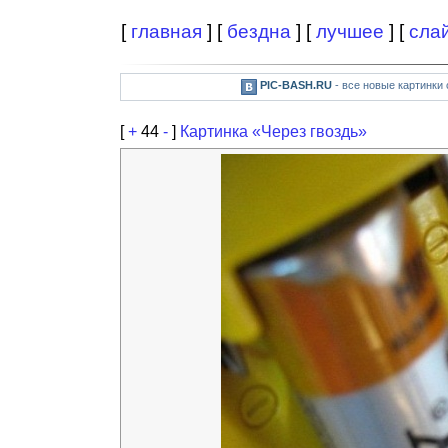
[
главная
] [
бездна
] [
лучшее
] [
сла
PIC-BASH.RU
- все новые картинки
[
+
44
-
]
Картинка «Через гвоздь»