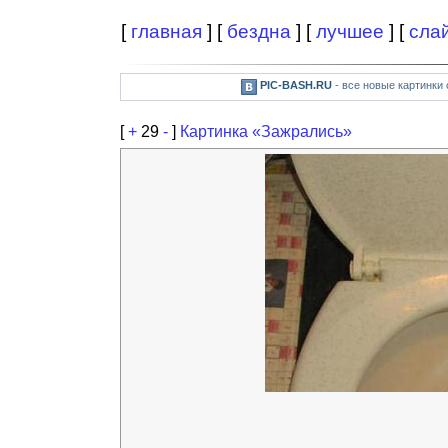
[
главная
] [
бездна
] [
лучшее
] [
сла
PIC-BASH.RU
- все новые картинки
[
+
29
-
]
Картинка «Зажрались»