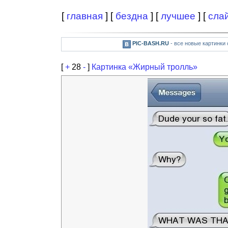
[
главная
] [
бездна
] [
лучшее
] [
сла
PIC-BASH.RU
- все новые картинки
[
+
28
-
]
Картинка «Жирный тролль»