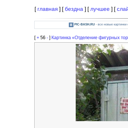
[
главная
] [
бездна
] [
лучшее
] [
сла
PIC-BASH.RU
- все новые картинки
[
+
56
-
]
Картинка «Отделение фигурных то