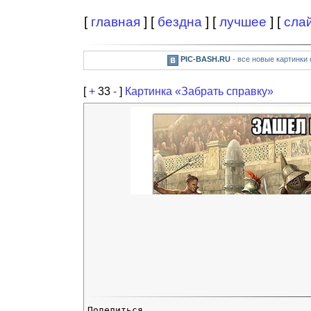
[
главная
] [
бездна
] [
лучшее
] [
сла
PIC-BASH.RU
- все новые картинки
[
+
33
-
]
Картинка «Забрать справку»
Поделиться