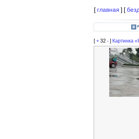
[
главная
] [
без
[
+
32
-
]
Картинка «