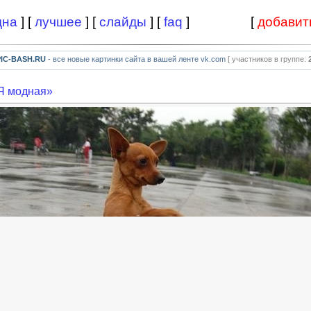
дна
] [
лучшее
] [
слайды
] [
faq
]
[
добавит
PIC-BASH.RU
- все новые картинки сайта в вашей ленте vk.com
[ участников в группе:
Я модная»