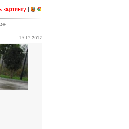
ь картинку
]
2500
]
15.12.2012