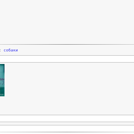
и:
собаки