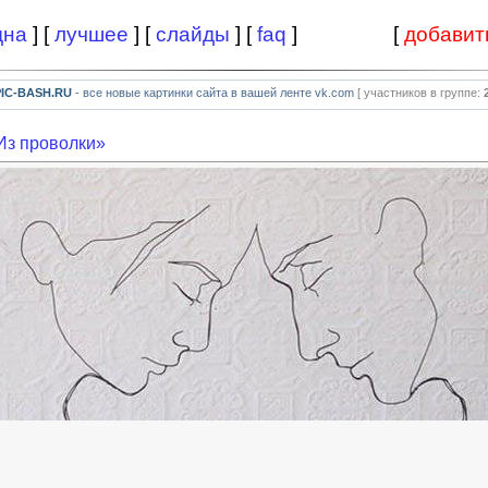
дна
] [
лучшее
] [
слайды
] [
faq
]
[
добавит
PIC-BASH.RU
- все новые картинки сайта в вашей ленте vk.com
[ участников в группе:
Из проволки»