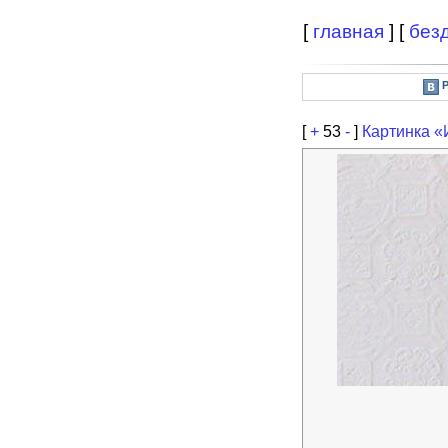
[
главная
] [
без
[
+
53
-
]
Картинка «