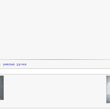
и:
умелые ручки