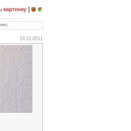
ь картинку
]
2500
]
19.12.2011