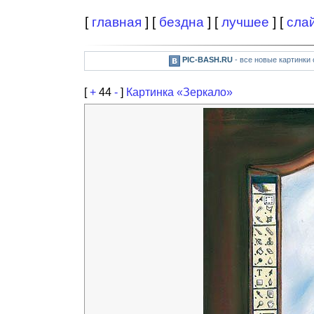
[
главная
] [
бездна
] [
лучшее
] [
сла
PIC-BASH.RU
- все новые картинки
[
+
44
-
]
Картинка «Зеркало»