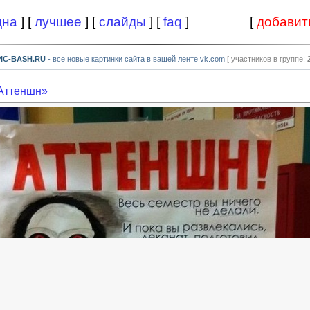
дна
] [
лучшее
] [
слайды
] [
faq
]
[
добавит
PIC-BASH.RU
- все новые картинки сайта в вашей ленте vk.com
[ участников в группе:
«Аттеншн»