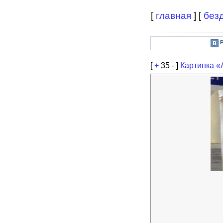
[
главная
] [
без
[
+
35
-
]
Картинка 