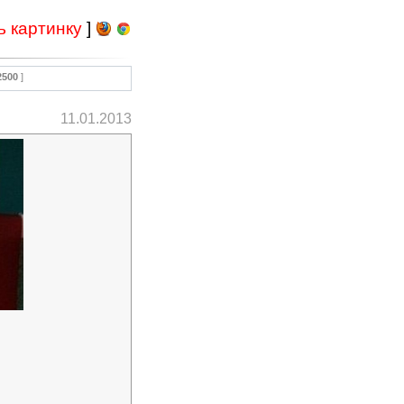
ь картинку
]
2500
]
11.01.2013