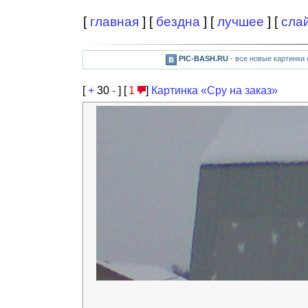
[
главная
] [
бездна
] [
лучшее
] [
сла
PIC-BASH.RU
- все новые картинки
[
+
30
-
]
[
1
]
Картинка «Сру на заказ»