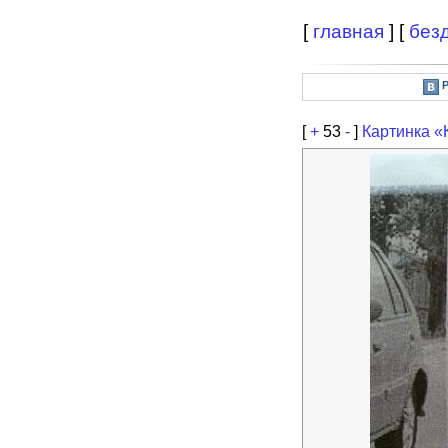
[
главная
] [
без
[
+
53
-
]
Картинка «