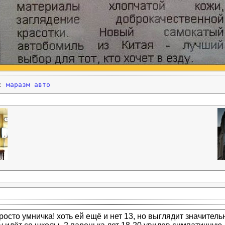
и:
маразм
авто
осто умничка! хоть ей ещё и нет 13, но выглядит значитель