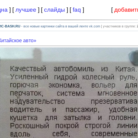
дна
] [
лучшее
] [
слайды
] [
faq
]
[
добавит
PIC-BASH.RU
- все новые картинки сайта в вашей ленте vk.com
[ участников в группе:
Китайское авто»