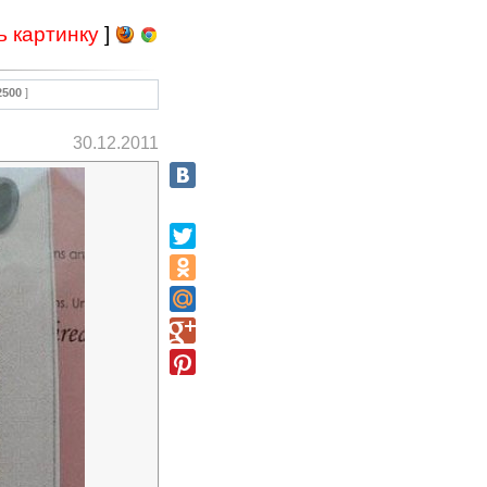
ь картинку
]
2500
]
30.12.2011