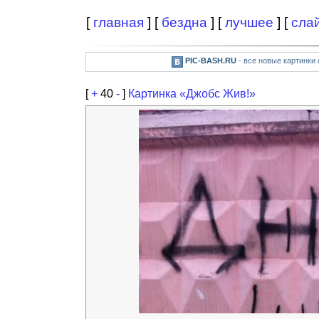
[
главная
] [
бездна
] [
лучшее
] [
сла
PIC-BASH.RU
- все новые картинки
[
+
40
-
]
Картинка «Джобс Жив!»