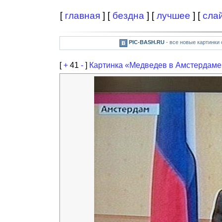
[
главная
] [
бездна
] [
лучшее
] [
сла
PIC-BASH.RU
- все новые картинки
[
+
41
-
]
Картинка «Медведев в Амстердаме