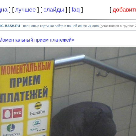
дна
] [
лучшее
] [
слайды
] [
faq
]
[
добавит
PIC-BASH.RU
- все новые картинки сайта в вашей ленте vk.com
[ участников в группе:
«Моментальный прием платежей»