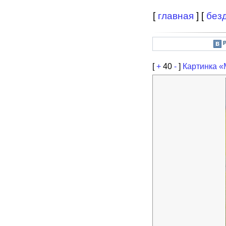
[
главная
] [
без
[
+
40
-
]
Картинка 