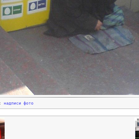
и:
надписи
фото