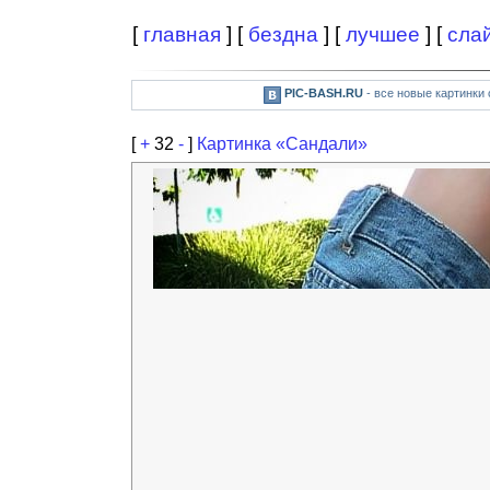
[
главная
] [
бездна
] [
лучшее
] [
сла
PIC-BASH.RU
- все новые картинки
[
+
32
-
]
Картинка «Сандали»