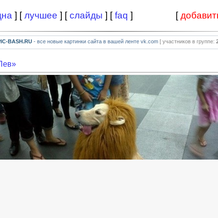
дна
] [
лучшее
] [
слайды
] [
faq
]
[
добавит
PIC-BASH.RU
- все новые картинки сайта в вашей ленте vk.com
[ участников в группе:
Лев»