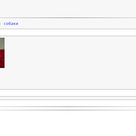
и:
собаки