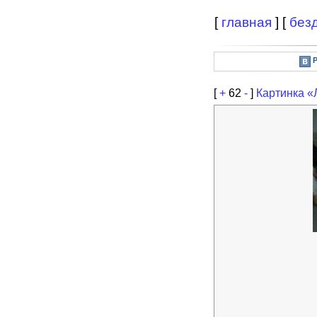
[
главная
] [
без
[
+
62
-
]
Картинка «