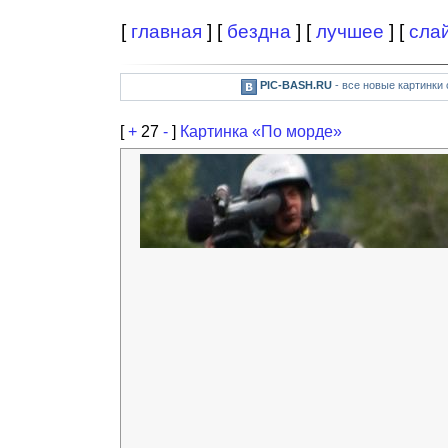
[
главная
] [
бездна
] [
лучшее
] [
сла
PIC-BASH.RU
- все новые картинки
[
+
27
-
]
Картинка «По морде»