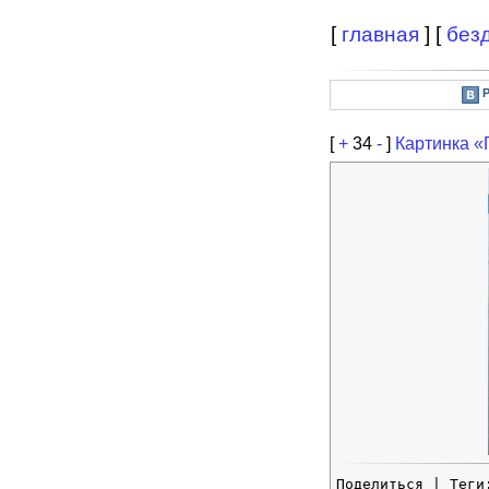
[
главная
] [
без
[
+
34
-
]
Картинка «
Поделиться
| Тег