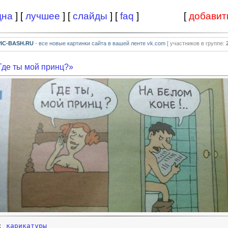
дна
] [
лучшее
] [
слайды
] [
faq
]
[
добавит
PIC-BASH.RU
- все новые картинки сайта в вашей ленте vk.com
[ участников в группе:
Где ты мой принц?»
и:
карикатуры