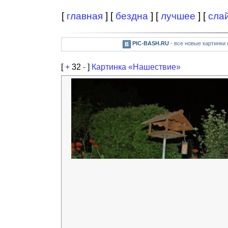
[
главная
] [
бездна
] [
лучшее
] [
сла
PIC-BASH.RU
- все новые картинки
[
+
32
-
]
Картинка «Нашествие»