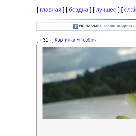
[
главная
] [
бездна
] [
лучшее
] [
сла
PIC-BASH.RU
- все новые картинки
[
+
31
-
]
Картинка «Позёр»