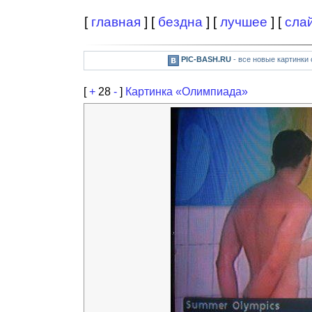
[
главная
] [
бездна
] [
лучшее
] [
сла
PIC-BASH.RU
- все новые картинки
[
+
28
-
]
Картинка «Олимпиада»