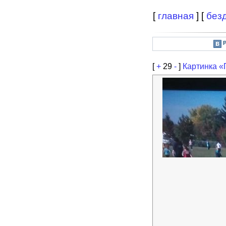
[
главная
] [
без
[
+
29
-
]
Картинка 