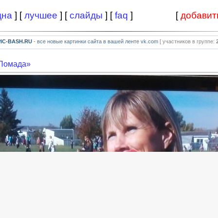
дна
] [
лучшее
] [
слайды
] [
faq
]
[
добавит
PIC-BASH.RU
- все новые картинки сайта в вашей ленте vk.com
[ участников в группе:
«Помада»