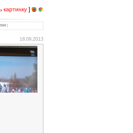
ь картинку
]
2500
]
18.09.2013