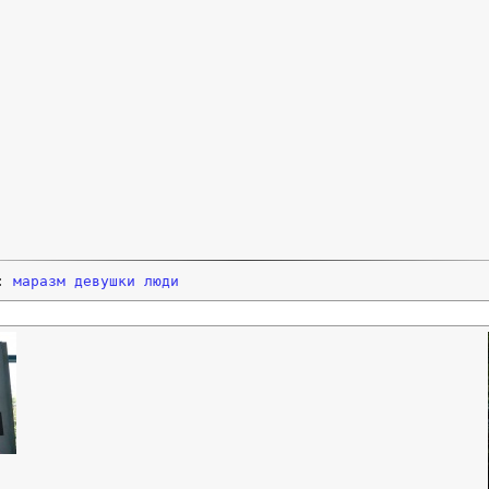
и:
маразм
девушки
люди