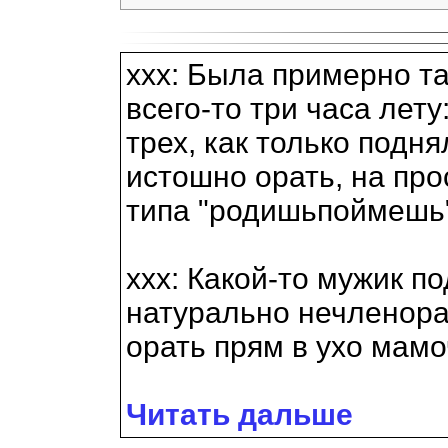
xxx: Была примерно та
всего-то три часа лет
трех, как только подн
истошно орать, на пр
типа "родишьпоймешь"
xxx: Какой-то мужик п
натурально нечленора
орать прям в ухо мамоч
Читать дальше