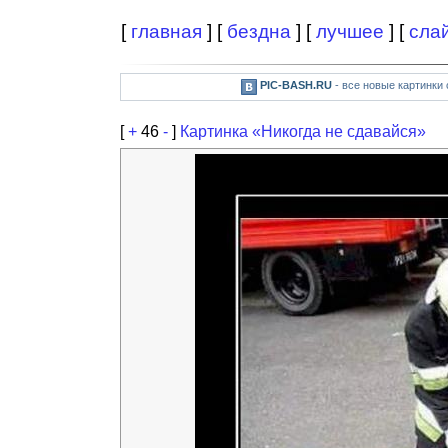
[
главная
] [
бездна
] [
лучшее
] [
сла
PIC-BASH.RU
- все новые картинки
[
+
46
-
]
Картинка «Никогда не сдавайся»