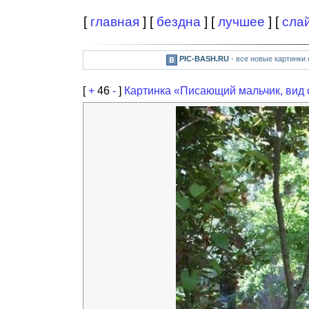
[
главная
] [
бездна
] [
лучшее
] [
сла
PIC-BASH.RU
- все новые картинки
[
+
46
-
]
Картинка «Писающий мальчик, вид 