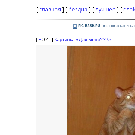
[
главная
] [
бездна
] [
лучшее
] [
сла
PIC-BASH.RU
- все новые картинки
[
+
32
-
]
Картинка «Для меня???»