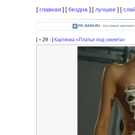
[
главная
] [
бездна
] [
лучшее
] [
сла
PIC-BASH.RU
- все новые картинки
[
+
29
-
]
Картинка «Платье под скелета»