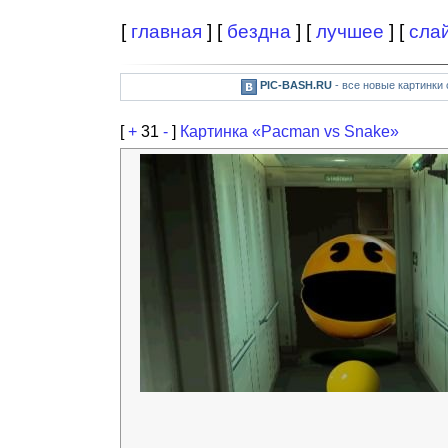
[
главная
] [
бездна
] [
лучшее
] [
сла
PIC-BASH.RU
- все новые картинки
[
+
31
-
]
Картинка «Pacman vs Snake»