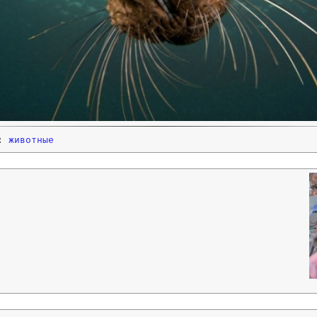
и:
животные