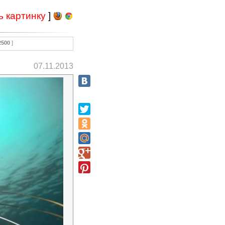
ь картинку
]
2500
]
07.11.2013