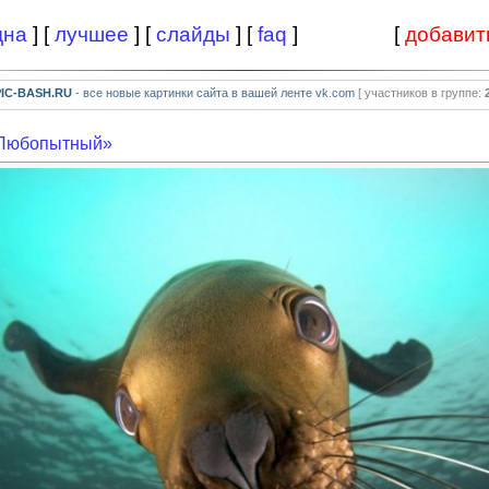
дна
] [
лучшее
] [
слайды
] [
faq
]
[
добавит
PIC-BASH.RU
- все новые картинки сайта в вашей ленте vk.com
[ участников в группе:
«Любопытный»