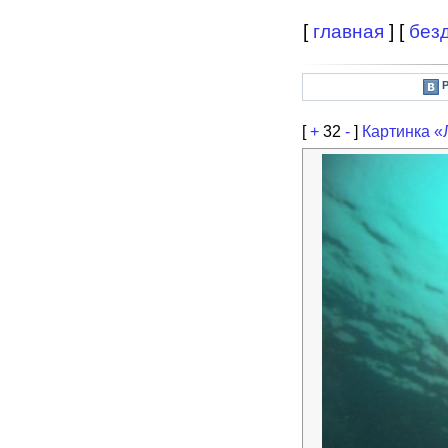
[
главная
] [
без
[
+
32
-
]
Картинка 