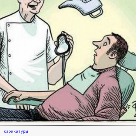
и:
карикатуры