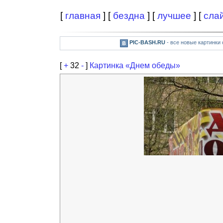
[
главная
] [
бездна
] [
лучшее
] [
сла
PIC-BASH.RU
- все новые картинки
[
+
32
-
]
Картинка «Днем обеды»