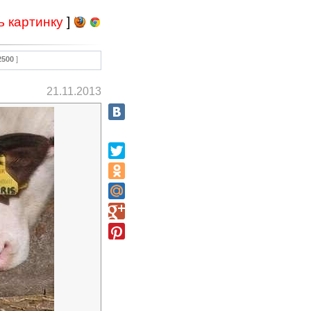
ь картинку
]
2500
]
21.11.2013