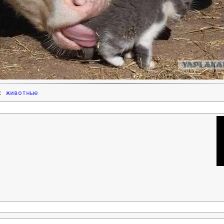
и:
животные