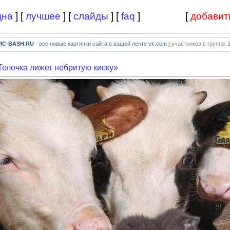
дна
] [
лучшее
] [
слайды
] [
faq
]
[
добавит
PIC-BASH.RU
- все новые картинки сайта в вашей ленте vk.com
[ участников в группе:
Телочка лижет небритую киску»