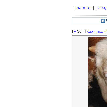
[
главная
] [
без
[
+
30
-
]
Картинка «