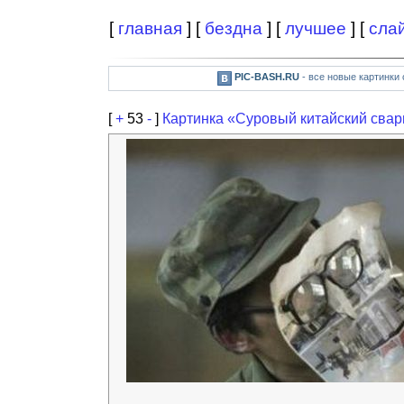
[
главная
] [
бездна
] [
лучшее
] [
сла
PIC-BASH.RU
- все новые картинки
[
+
53
-
]
Картинка «Суровый китайский сва